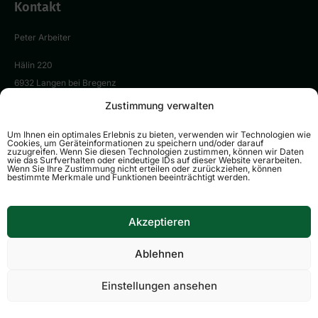
Kontakt
Peter Arbeiter
Hälin 220
6932 Langen bei Bregenz
Austria
Zustimmung verwalten
Tel:
+43 664 43 45 777
Um Ihnen ein optimales Erlebnis zu bieten, verwenden wir Technologien wie
Cookies, um Geräteinformationen zu speichern und/oder darauf
E-Mail:
p.arbeiter@arpe-tec.com
zuzugreifen. Wenn Sie diesen Technologien zustimmen, können wir Daten
wie das Surfverhalten oder eindeutige IDs auf dieser Website verarbeiten.
Wenn Sie Ihre Zustimmung nicht erteilen oder zurückziehen, können
bestimmte Merkmale und Funktionen beeinträchtigt werden.
Akzeptieren
© 2025 ArpeTec. Alle Rechte vorbehalten.
Ablehnen
Datenschutz
|
AGB
|
Impressum
Einstellungen ansehen